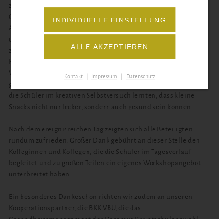
zu überbieten und deckten nahezu alle Facetten der
Gesundheitsförderung ab. Neben bewegungsorientierten
INDIVIDUELLE EINSTELLUNG
Angeboten wie Boxen, Hip-Hop, Badminton, Beweglichkeits-
und Faszientraining durften sich die Schüler auch in
ALLE AKZEPTIEREN
zahlreichen Entspannungskursen ausprobieren. So fanden die
Kurse Yoga, meditatives Malen nach Musik, Töpfern und ein
Workshop zum Erlernen einfacher Entspannungstechniken
Kontakt
|
Impressum
|
Datenschutz
großen Anklang. Gleiches gilt für den Kurs „Brainfood“, bei dem
die Schüler im kreativen Selbstversuch lernten, dass kleine
Snacks nicht nur lecker, sondern auch gesund sein können.
Nach dem ereignisreichen Tag zeigten sich alle Beteiligten
rundum zufrieden. Großer Dank gebührt an dieser Stelle den
Kolleginnen und Kollegen, die die Schüler im Tagesverlauf
begleitet und zu großen Teilen ein eigenes Workshopangebot
unterbreitet haben.
Ein besonderes Dankeschön richten wir zudem an unseren
Kooperationspartner, die BKK VBU, die das