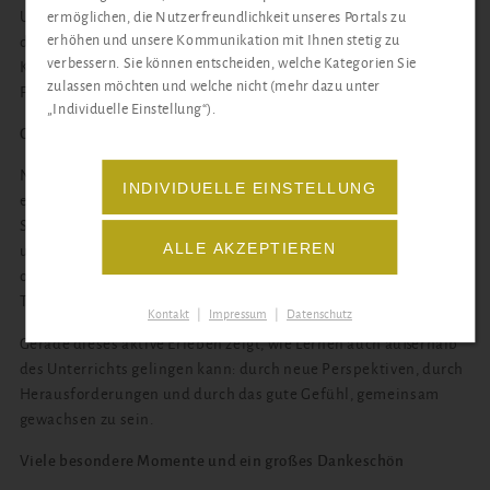
Unsicherheit und stehen wenige Tage später selbstbewusst auf
ermöglichen, die Nutzerfreundlichkeit unseres Portals zu
erhöhen und unsere Kommunikation mit Ihnen stetig zu
der Piste. Genau diese Erfahrung stärkt nicht nur die sportliche
verbessern. Sie können entscheiden, welche Kategorien Sie
Kompetenz, sondern auch das Vertrauen in die eigenen
zulassen möchten und welche nicht (mehr dazu unter
Fähigkeiten.“
„Individuelle Einstellung“).
Gemeinschaft, die trägt
Neben Technik, Ausdauer und Koordination stand vor allem
INDIVIDUELLE EINSTELLUNG
eines im Mittelpunkt: das Miteinander. Die gemeinsamen
Skitage stärkten den Teamgeist, weil sich alle gegenseitig
ALLE AKZEPTIEREN
unterstützten: beim Anstehen am Lift, beim Üben auf der Piste
oder beim abendlichen Austausch über die Erlebnisse des
Tages.
Kontakt
|
Impressum
|
Datenschutz
Gerade dieses aktive Erleben zeigt, wie Lernen auch außerhalb
des Unterrichts gelingen kann: durch neue Perspektiven, durch
Herausforderungen und durch das gute Gefühl, gemeinsam
gewachsen zu sein.
Viele besondere Momente und ein großes Dankeschön