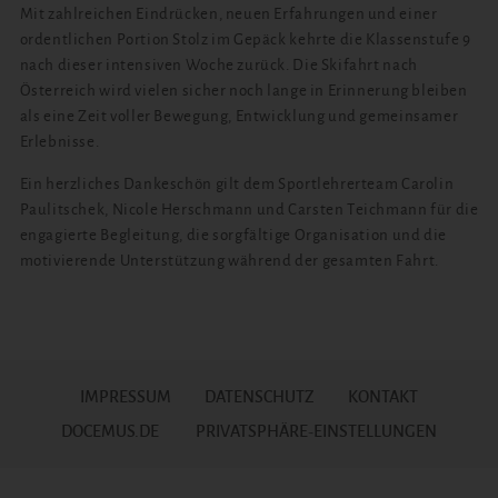
Mit zahlreichen Eindrücken, neuen Erfahrungen und einer
ordentlichen Portion Stolz im Gepäck kehrte die Klassenstufe 9
nach dieser intensiven Woche zurück. Die Skifahrt nach
Österreich wird vielen sicher noch lange in Erinnerung bleiben
als eine Zeit voller Bewegung, Entwicklung und gemeinsamer
Erlebnisse.
Ein herzliches Dankeschön gilt dem Sportlehrerteam Carolin
Paulitschek, Nicole Herschmann und Carsten Teichmann für die
engagierte Begleitung, die sorgfältige Organisation und die
motivierende Unterstützung während der gesamten Fahrt.
IMPRESSUM
DATENSCHUTZ
KONTAKT
DOCEMUS.DE
PRIVATSPHÄRE-EINSTELLUNGEN